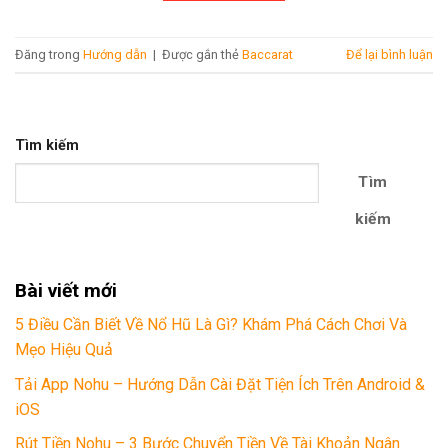
Đăng trong
Hướng dẫn
|
Được gắn thẻ
Baccarat
Để lại bình luận
Tìm kiếm
Tìm
kiếm
Bài viết mới
5 Điều Cần Biết Về Nổ Hũ Là Gì? Khám Phá Cách Chơi Và
Mẹo Hiệu Quả
Tải App Nohu – Hướng Dẫn Cài Đặt Tiện Ích Trên Android &
iOS
Rút Tiền Nohu – 3 Bước Chuyển Tiền Về Tài Khoản Ngân