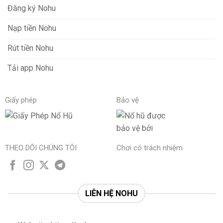
Đăng ký Nohu
Nạp tiền Nohu
Rút tiền Nohu
Tải app Nohu
Giấy phép
Bảo vệ
THEO DÕI CHÚNG TÔI
Chơi có trách nhiệm
LIÊN HỆ NOHU