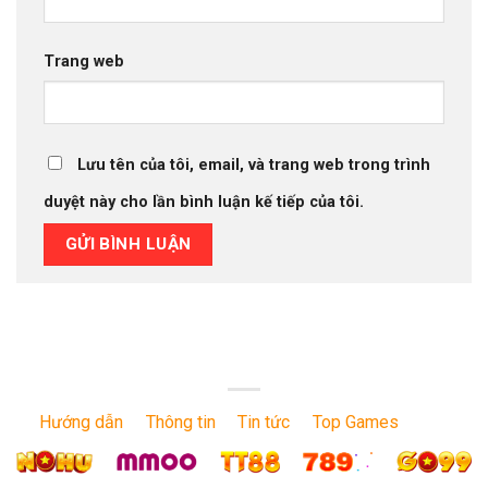
Trang web
Lưu tên của tôi, email, và trang web trong trình
duyệt này cho lần bình luận kế tiếp của tôi.
Hướng dẫn
Thông tin
Tin tức
Top Games