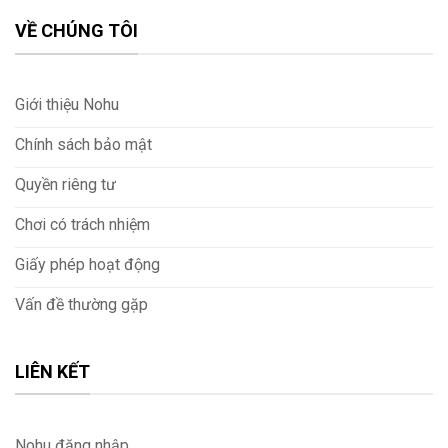
VỀ CHÚNG TÔI
Giới thiệu Nohu
Chính sách bảo mật
Quyền riêng tư
Chơi có trách nhiệm
Giấy phép hoạt động
Vấn đề thường gặp
LIÊN KẾT
Nohu đăng nhập