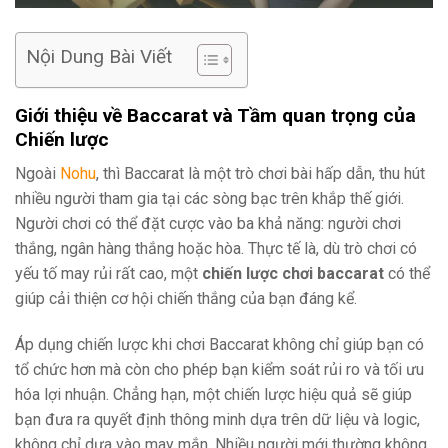
Nội Dung Bài Viết
Giới thiệu về Baccarat và Tầm quan trọng của
Chiến lược
Ngoài
Nohu
, thì Baccarat là một trò chơi bài hấp dẫn, thu hút
nhiều người tham gia tại các sòng bạc trên khắp thế giới.
Người chơi có thể đặt cược vào ba khả năng: người chơi
thắng, ngân hàng thắng hoặc hòa. Thực tế là, dù trò chơi có
yếu tố may rủi rất cao, một
chiến lược chơi baccarat
có thể
giúp cải thiện cơ hội chiến thắng của bạn đáng kể.
Áp dụng chiến lược khi chơi Baccarat không chỉ giúp bạn có
tổ chức hơn mà còn cho phép bạn kiểm soát rủi ro và tối ưu
hóa lợi nhuận. Chẳng hạn, một chiến lược hiệu quả sẽ giúp
bạn đưa ra quyết định thông minh dựa trên dữ liệu và logic,
không chỉ dựa vào may mắn. Nhiều người mới thường không