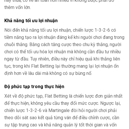
hay thua, có vẻ an toàn hơn nhiều vì không buộc phải đổ
thêm vốn lớn.
Khả năng tối ưu lợi nhuận
Nói đến khả năng tối ưu lợi nhuận, chiến lược 1-3-2-6 có
tiềm năng tạo ra lợi nhuận đáng kể khi người chơi đang trong
chuỗi thắng. Bằng cách tăng cược theo chu kỳ thắng, người
chơi có thể tối ưu hóa lợi nhuận mà không cần đầu tư nhiều
ngay từ đầu. Tuy nhiên, điều này chỉ hiệu quả khi thắng liên
tục, trong khi Flat Betting lại thường mang lại lợi nhuận ổn
định hơn về lâu dài mà không có sự bùng nổ.
Độ phức tạp trong thực hiện
Xét về độ phức tạp, Flat Betting là chiến lược đơn giản nhất
để thực hiện, không yêu cầu thay đổi mức cược. Ngược lại,
chiến lược 1-3-2-6 và Martingale đòi hỏi người chơi phải
theo dõi sát sao kết quả từng ván để điều chỉnh cược, cần
sự tập trung cao và khả năng quản lý tốt thời gian và vốn