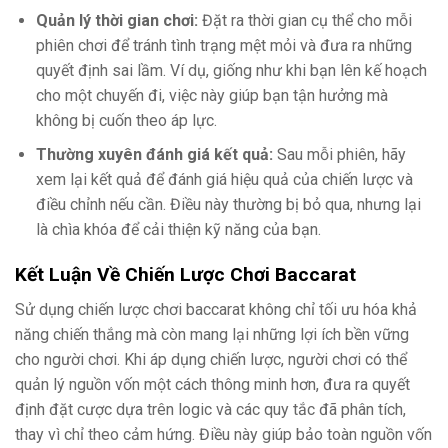
Quản lý thời gian chơi:
Đặt ra thời gian cụ thể cho mỗi
phiên chơi để tránh tình trạng mệt mỏi và đưa ra những
quyết định sai lầm. Ví dụ, giống như khi bạn lên kế hoạch
cho một chuyến đi, việc này giúp bạn tận hưởng mà
không bị cuốn theo áp lực.
Thường xuyên đánh giá kết quả:
Sau mỗi phiên, hãy
xem lại kết quả để đánh giá hiệu quả của chiến lược và
điều chỉnh nếu cần. Điều này thường bị bỏ qua, nhưng lại
là chìa khóa để cải thiện kỹ năng của bạn.
Kết Luận Về Chiến Lược Chơi Baccarat
Sử dụng chiến lược chơi baccarat không chỉ tối ưu hóa khả
năng chiến thắng mà còn mang lại những lợi ích bền vững
cho người chơi. Khi áp dụng chiến lược, người chơi có thể
quản lý nguồn vốn một cách thông minh hơn, đưa ra quyết
định đặt cược dựa trên logic và các quy tắc đã phân tích,
thay vì chỉ theo cảm hứng. Điều này giúp bảo toàn nguồn vốn