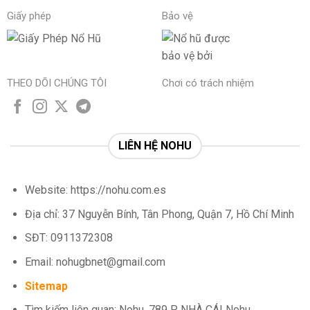
Giấy phép
Bảo vệ
THEO DÕI CHÚNG TÔI
Chơi có trách nhiệm
LIÊN HỆ NOHU
Website: https://nohu.com.es
Địa chỉ: 37 Nguyễn Bính, Tân Phong, Quận 7, Hồ Chí Minh
SĐT: 0911372308
Email:
nohugbnet@gmail.com
Sitemap
Tìm kiếm liên quan: Nohu, 789 P, NHÀ CÁI Nohu,