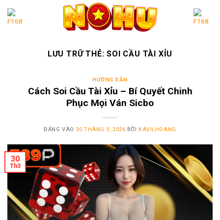
Bỏ
qua
nội
dung
LƯU TRỮ THẺ:
SOI CẦU TÀI XỈU
HƯỚNG DẪN
Cách Soi Cầu Tài Xỉu – Bí Quyết Chinh
Phục Mọi Ván Sicbo
ĐĂNG VÀO
30 THÁNG 3, 2026
BỞI
KAVILHOANG
30
Th3