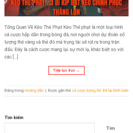
Tổng Quan Về Kèo Thẻ Phạt Kèo Thẻ phạt là một loại hình
cá cược hấp dẫn trong bóng đá, nơi người chơi dự đoán số
lượng thẻ vàng và thẻ đỏ mà trọng tài sẽ rút ra trong trận
đấu. Đây là cách cược mang lại sự mới lạ, khác biệt so với
các […]
Tiếp tục đọc
→
Đăng trong
Hướng dẫn
|
Được gắn thẻ
cá cược bóng đá
Để lại bình luận
Tìm kiếm
Tìm