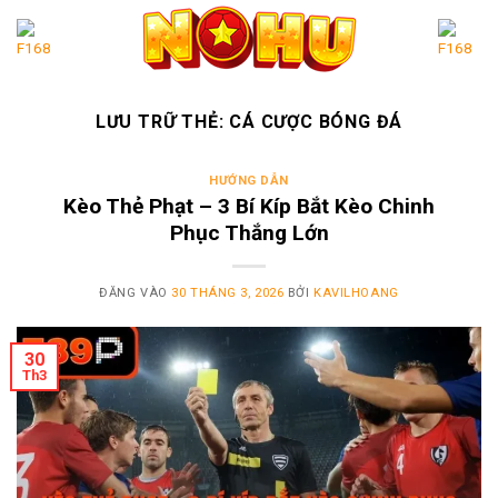
Bỏ
qua
nội
dung
LƯU TRỮ THẺ:
CÁ CƯỢC BÓNG ĐÁ
HƯỚNG DẪN
Kèo Thẻ Phạt – 3 Bí Kíp Bắt Kèo Chinh
Phục Thắng Lớn
ĐĂNG VÀO
30 THÁNG 3, 2026
BỞI
KAVILHOANG
30
Th3