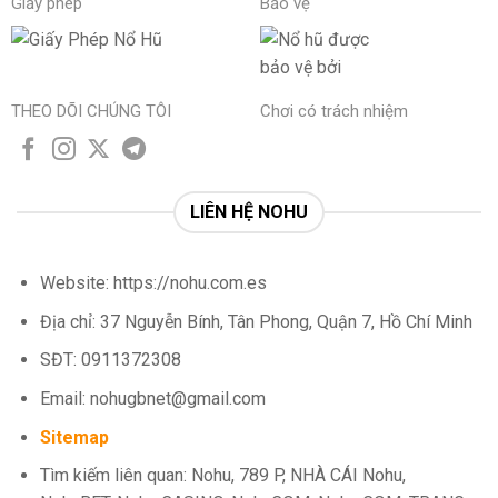
Giấy phép
Bảo vệ
THEO DÕI CHÚNG TÔI
Chơi có trách nhiệm
LIÊN HỆ NOHU
Website: https://nohu.com.es
Địa chỉ: 37 Nguyễn Bính, Tân Phong, Quận 7, Hồ Chí Minh
SĐT: 0911372308
Email:
nohugbnet@gmail.com
Sitemap
Tìm kiếm liên quan: Nohu, 789 P, NHÀ CÁI Nohu,