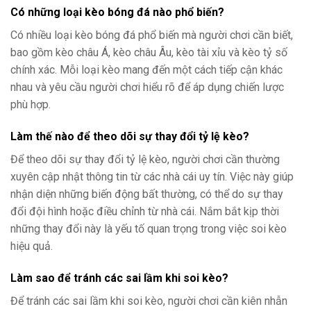
Có những loại kèo bóng đá nào phổ biến?
Có nhiều loại kèo bóng đá phổ biến mà người chơi cần biết,
bao gồm kèo châu Á, kèo châu Âu, kèo tài xỉu và kèo tỷ số
chính xác. Mỗi loại kèo mang đến một cách tiếp cận khác
nhau và yêu cầu người chơi hiểu rõ để áp dụng chiến lược
phù hợp.
Làm thế nào để theo dõi sự thay đổi tỷ lệ kèo?
Để theo dõi sự thay đổi tỷ lệ kèo, người chơi cần thường
xuyên cập nhật thông tin từ các nhà cái uy tín. Việc này giúp
nhận diện những biến động bất thường, có thể do sự thay
đổi đội hình hoặc điều chỉnh từ nhà cái. Nắm bắt kịp thời
những thay đổi này là yếu tố quan trọng trong việc soi kèo
hiệu quả.
Làm sao để tránh các sai lầm khi soi kèo?
Để tránh các sai lầm khi soi kèo, người chơi cần kiên nhẫn