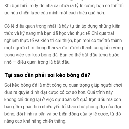
Khi bạn hiểu rõ lý do nhà cái đưa ra tỷ lệ cược, bạn có thể tối
ưu hóa chiến lược của mình một cách hiệu quả hơn.
Có lẽ điều quan trọng nhất là hãy tự tin áp dụng những kiến
thức và kỹ năng mà bạn đã học vào thực tế. Chỉ qua trải
nghiệm thực tế và kiên trì cải thiện, bạn mới có thể trở thành
một người chơi thông thái và đạt được thành công bền vững
trong việc soi kèo bóng đá. Bạn có thể bắt đầu từng bước
nhỏ — điều quan trọng là bắt đầu.
Tại sao cần phải soi kèo bóng đá?
Soi kèo bóng đá là một công cụ quan trọng giúp người chơi
đưa ra quyết định đặt cược có cơ sở hơn. Quá trình này
không chỉ dừng lại ở việc dự đoán kết quả trận đấu mà còn
bao gồm phân tích nhiều yếu tố khác như phong độ của đội
bóng, đội hình ra sân và sự biến động của tỷ lệ cược, từ đó
nâng cao khả năng chiến thắng.