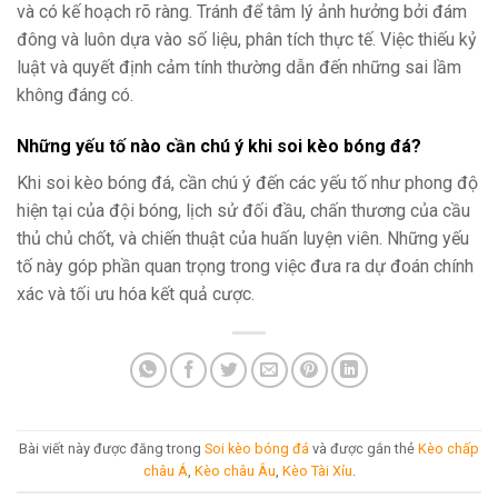
và có kế hoạch rõ ràng. Tránh để tâm lý ảnh hưởng bởi đám
đông và luôn dựa vào số liệu, phân tích thực tế. Việc thiếu kỷ
luật và quyết định cảm tính thường dẫn đến những sai lầm
không đáng có.
Những yếu tố nào cần chú ý khi soi kèo bóng đá?
Khi soi kèo bóng đá, cần chú ý đến các yếu tố như phong độ
hiện tại của đội bóng, lịch sử đối đầu, chấn thương của cầu
thủ chủ chốt, và chiến thuật của huấn luyện viên. Những yếu
tố này góp phần quan trọng trong việc đưa ra dự đoán chính
xác và tối ưu hóa kết quả cược.
Bài viết này được đăng trong
Soi kèo bóng đá
và được gắn thẻ
Kèo chấp
châu Á
,
Kèo châu Âu
,
Kèo Tài Xỉu
.