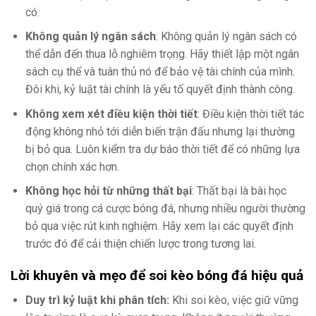
có.
Không quản lý ngân sách
: Không quản lý ngân sách có
thể dẫn đến thua lỗ nghiêm trọng. Hãy thiết lập một ngân
sách cụ thể và tuân thủ nó để bảo vệ tài chính của mình.
Đôi khi, kỷ luật tài chính là yếu tố quyết định thành công.
Không xem xét điều kiện thời tiết
: Điều kiện thời tiết tác
động không nhỏ tới diễn biến trận đấu nhưng lại thường
bị bỏ qua. Luôn kiểm tra dự báo thời tiết để có những lựa
chọn chính xác hơn.
Không học hỏi từ những thất bại
: Thất bại là bài học
quý giá trong cá cược bóng đá, nhưng nhiều người thường
bỏ qua việc rút kinh nghiệm. Hãy xem lại các quyết định
trước đó để cải thiện chiến lược trong tương lai.
Lời khuyên và mẹo để soi kèo bóng đá hiệu quả
Duy trì kỷ luật khi phân tích:
Khi soi kèo, việc giữ vững