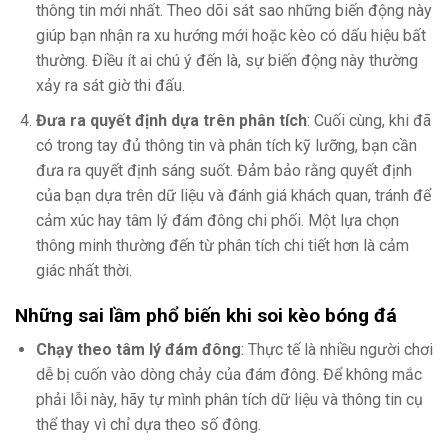
thông tin mới nhất. Theo dõi sát sao những biến động này
giúp bạn nhận ra xu hướng mới hoặc kèo có dấu hiệu bất
thường. Điều ít ai chú ý đến là, sự biến động này thường
xảy ra sát giờ thi đấu.
Đưa ra quyết định dựa trên phân tích
: Cuối cùng, khi đã
có trong tay đủ thông tin và phân tích kỹ lưỡng, bạn cần
đưa ra quyết định sáng suốt. Đảm bảo rằng quyết định
của bạn dựa trên dữ liệu và đánh giá khách quan, tránh để
cảm xúc hay tâm lý đám đông chi phối. Một lựa chọn
thông minh thường đến từ phân tích chi tiết hơn là cảm
giác nhất thời.
Những sai lầm phổ biến khi soi kèo bóng đá
Chạy theo tâm lý đám đông
: Thực tế là nhiều người chơi
dễ bị cuốn vào dòng chảy của đám đông. Để không mắc
phải lỗi này, hãy tự mình phân tích dữ liệu và thông tin cụ
thể thay vì chỉ dựa theo số đông.