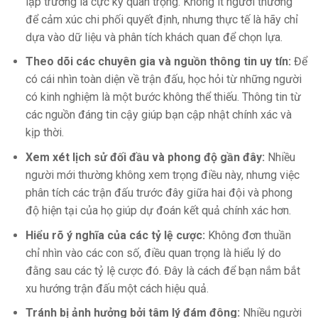
lập trường là cực kỳ quan trọng. Không ít người thường
để cảm xúc chi phối quyết định, nhưng thực tế là hãy chỉ
dựa vào dữ liệu và phân tích khách quan để chọn lựa.
Theo dõi các chuyên gia và nguồn thông tin uy tín:
Để
có cái nhìn toàn diện về trận đấu, học hỏi từ những người
có kinh nghiệm là một bước không thể thiếu. Thông tin từ
các nguồn đáng tin cậy giúp bạn cập nhật chính xác và
kịp thời.
Xem xét lịch sử đối đầu và phong độ gần đây:
Nhiều
người mới thường không xem trọng điều này, nhưng việc
phân tích các trận đấu trước đây giữa hai đội và phong
độ hiện tại của họ giúp dự đoán kết quả chính xác hơn.
Hiểu rõ ý nghĩa của các tỷ lệ cược:
Không đơn thuần
chỉ nhìn vào các con số, điều quan trọng là hiểu lý do
đằng sau các tỷ lệ cược đó. Đây là cách để bạn nắm bắt
xu hướng trận đấu một cách hiệu quả.
Tránh bị ảnh hưởng bởi tâm lý đám đông:
Nhiều người