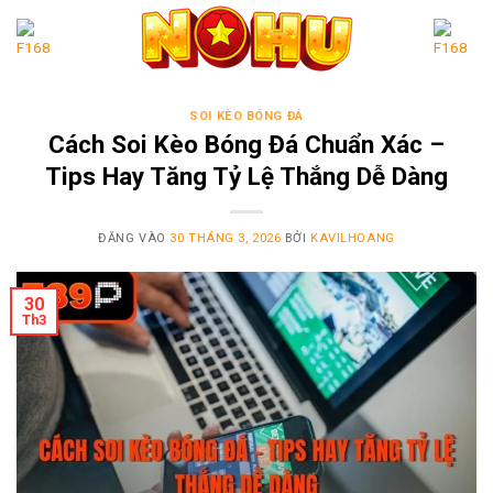
Bỏ
qua
nội
dung
SOI KÈO BÓNG ĐÁ
Cách Soi Kèo Bóng Đá Chuẩn Xác –
Tips Hay Tăng Tỷ Lệ Thắng Dễ Dàng
ĐĂNG VÀO
30 THÁNG 3, 2026
BỞI
KAVILHOANG
30
Th3