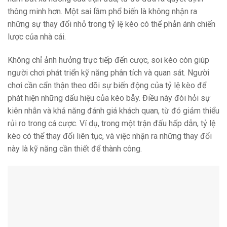
thông minh hơn. Một sai lầm phổ biến là không nhận ra
những sự thay đổi nhỏ trong tỷ lệ kèo có thể phản ánh chiến
lược của nhà cái.
Không chỉ ảnh hưởng trực tiếp đến cược, soi kèo còn giúp
người chơi phát triển kỹ năng phân tích và quan sát. Người
chơi cần cẩn thận theo dõi sự biến động của tỷ lệ kèo để
phát hiện những dấu hiệu của kèo bẫy. Điều này đòi hỏi sự
kiên nhẫn và khả năng đánh giá khách quan, từ đó giảm thiểu
rủi ro trong cá cược. Ví dụ, trong một trận đấu hấp dẫn, tỷ lệ
kèo có thể thay đổi liên tục, và việc nhận ra những thay đổi
này là kỹ năng cần thiết để thành công.